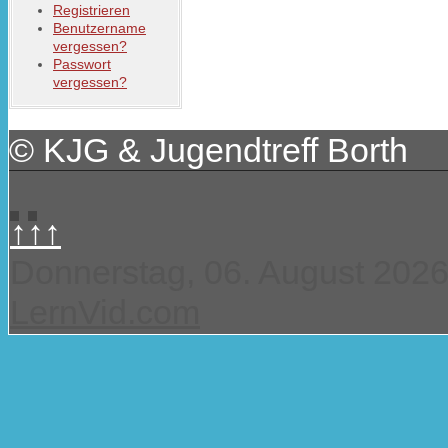
Registrieren
Benutzername
vergessen?
Passwort
vergessen?
© KJG & Jugendtreff Borth
↑↑↑
Donnerstag, 06. August 202
LernVid.com